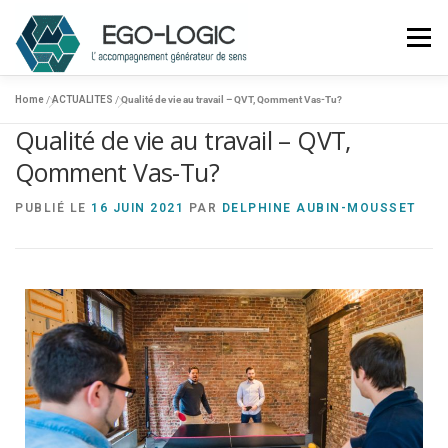
Menu
Home
/
ACTUALITES
/
Qualité de vie au travail – QVT, Qomment Vas-Tu?
ACCUEIL
Qualité de vie au travail – QVT,
EGO-LOGIC ?
Qomment Vas-Tu?
ENTREPRISES
PUBLIÉ LE
16 JUIN 2021
PAR
DELPHINE AUBIN-MOUSSET
PARTICULIERS
ACTUALITÉS
CONTACTEZ-NOUS
06 68 25 19 66