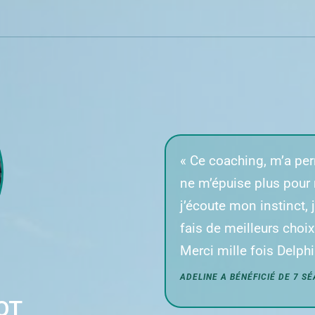
«
Ce coaching, m’a per
ne m’épuise plus pour r
j’écoute mon instinct,
fais de meilleurs choi
Merci mille fois Delph
ADELINE A BÉNÉFICIÉ DE 7 S
OT