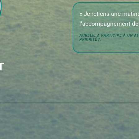
« Je retiens une matiné
l’accompagnement de D
AURÉLIE A PARTICIPÉ À UN A
PRIORITÉS.
T