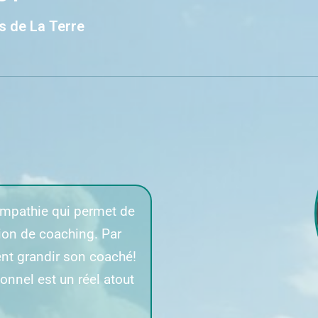
s de La Terre
l’empathie qui permet de
tion de coaching. Par
ent grandir son coaché!
nnel est un réel atout