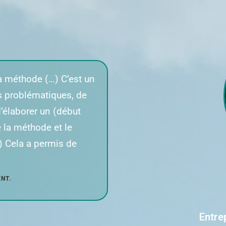
 la méthode (…) C’est un
s problématiques, de
d’élaborer un (début
e la méthode et le
) Cela a permis de
ENT
.
Entre