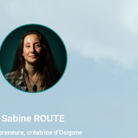
Sabine ROUTE
preneure, créatrice d'Osigone