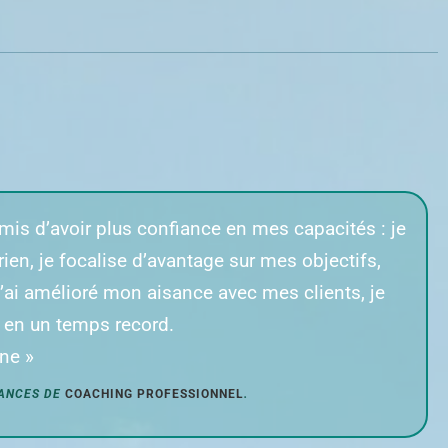
mis d’avoir plus confiance en mes capacités : je
ien, je focalise d’avantage sur mes objectifs,
 j’ai amélioré mon aisance avec mes clients, je
x en un temps record.
ine
»
ÉANCES DE
COACHING PROFESSIONNEL
.