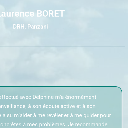
Laurence BORET
DRH, Panzani
i effectué avec Delphine m’a énormément
enveillance, à son écoute active et à son
 a su m’aider à me révéler et à me guider pour
s concrètes à mes problèmes. Je recommande