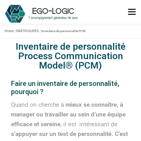
Menu
Home
/
PARTICULIERS
/
Inventaire de personnalité PCM
ACCUEIL
Inventaire de personnalité
EGO-LOGIC ?
Process Communication
ENTREPRISES
Model®
(PCM)
PARTICULIERS
Faire un inventaire de personnalité,
ACTUALITÉS
pourquoi ?
CONTACTEZ-NOUS
06 68 25 19 66
Quand on cherche à
mieux se connaître, à
manager ou travailler au sein d’une équipe
efficace et sereine
, il est intéressant de
s’appuyer sur un test de personnalité. C’est