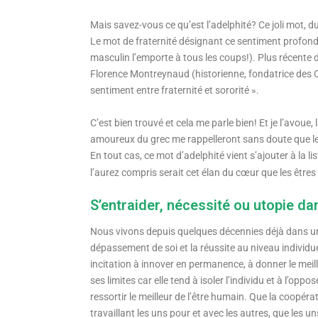
Mais savez-vous ce qu’est l’adelphité? Ce joli mot, d
Le mot de fraternité désignant ce sentiment profond 
masculin l’emporte à tous les coups!). Plus récente d
Florence Montreynaud (historienne, fondatrice des C
sentiment entre fraternité et sororité ».
C’est bien trouvé et cela me parle bien! Et je l’avou
amoureux du grec me rappelleront sans doute que le 
En tout cas, ce mot d’adelphité vient s’ajouter à la
l’aurez compris serait cet élan du cœur que les êtres
S’entraider, nécessité ou utopie d
Nous vivons depuis quelques décennies déjà dans une 
dépassement de soi et la réussite au niveau individu
incitation à innover en permanence, à donner le meill
ses limites car elle tend à isoler l’individu et à l’op
ressortir le meilleur de l’être humain. Que la coopér
travaillant les uns pour et avec les autres, que les 