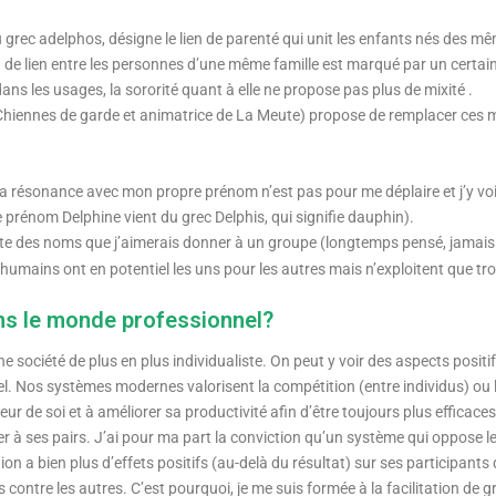
u grec adelphos, désigne le lien de parenté qui unit les enfants nés des m
de lien entre les personnes d’une même famille est marqué par un certain
ans les usages, la sororité quant à elle ne propose pas plus de mixité .
hiennes de garde et animatrice de La Meute) propose de remplacer ces mot
e, la résonance avec mon propre prénom n’est pas pour me déplaire et j’y v
prénom Delphine vient du grec Delphis, qui signifie dauphin).
 liste des noms que j’aimerais donner à un groupe (longtemps pensé, jamais
 humains ont en potentiel les uns pour les autres mais n’exploitent que t
ans le monde professionnel?
société de plus en plus individualiste. On peut y voir des aspects positi
el. Nos systèmes modernes valorisent la compétition (entre individus) ou 
eur de soi et à améliorer sa productivité afin d’être toujours plus efficac
poser à ses pairs. J’ai pour ma part la conviction qu’un système qui oppose l
ation a bien plus d’effets positifs (au-delà du résultat) sur ses participa
uns contre les autres. C’est pourquoi, je me suis formée à la facilitation 