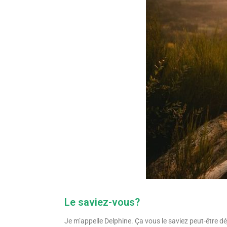
Le saviez-vous?
Je m’appelle Delphine. Ça vous le saviez peut-être dé