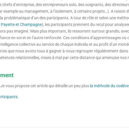
 chefs d’entreprise, des entrepreneurs solo, des soignants, des directeur
exemple au management, à l’isolement, à certains projets…). A raison d’
ur la problématique d’un des participants. A tour de rôle et selon une méth
 Payette et Champagne
), les participants prennent du recul pour analyser
lors pas imaginé. Mais plus important, ils ressortent surtout grandis, av
iance en soi et en l’autre renforcée. Ces conditions d’apprentissages où
elligence collective au service de chaque individu et au profit d’un mon
 je crois que nous avons tous à gagner à nous regrouper régulièrement dans
tences relationnelles, mises à mal par cette distance qui amenuise nos ra
ement
e vous propose cet article qui détaille un peu plus
la méthode du codév
rticipants.