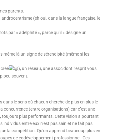
êmes parents.
 androcentrisme (eh oui, dans la langue française, le
s par « adelphité », parce qu’il « désigne un
ois même là un signe de sérendipité (même si les
 créé
), un réseau, une assoc dont l’esprit vous
rop peu souvent.
fs dans le sens où chacun cherche de plus en plus le
la concurrence (entre organisations) car c’est une
es, toujours plus performants. Cette vision a pourtant
es individus entre eux n’est pas sain et ne fait pas
nts que la compétition. Qu’on apprend beaucoup plus en
de groupes de codéveloppement professionnel. Ces