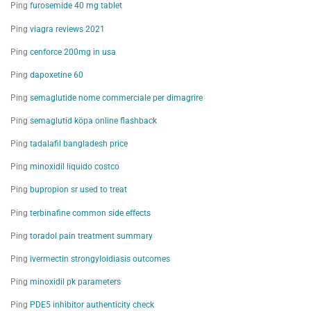
Ping
furosemide 40 mg tablet
Ping
viagra reviews 2021
Ping
cenforce 200mg in usa
Ping
dapoxetine 60
Ping
semaglutide nome commerciale per dimagrire
Ping
semaglutid köpa online flashback
Ping
tadalafil bangladesh price
Ping
minoxidil liquido costco
Ping
bupropion sr used to treat
Ping
terbinafine common side effects
Ping
toradol pain treatment summary
Ping
ivermectin strongyloidiasis outcomes
Ping
minoxidil pk parameters
Ping
PDE5 inhibitor authenticity check