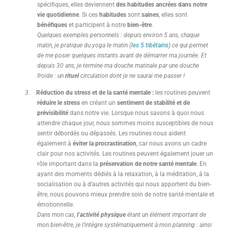
spécifiques, elles deviennent
des habitudes ancrées dans notre
vie quotidienne
. Si ces
habitudes
sont
saines
, elles sont
bénéfiques
et participent à notre
bien-être
.
Quelques exemples personnels : depuis environ 5 ans, chaque
matin, je pratique du yoga le matin (
les 5 tibétains
) ce qui permet
de me poser quelques instants avant de démarrer ma journée. Et
depuis 30 ans, je termine ma douche matinale par une douche
froide : un
rituel
circulation dont je ne saurai me passer !
3.
Réduction du stress et de la santé mentale :
les routines peuvent
réduire le stress
en créant un
sentiment de stabilité et de
prévisibilité
dans notre vie. Lorsque nous savons à quoi nous
attendre chaque jour, nous sommes moins susceptibles de nous
sentir débordés ou dépassés. Les routines nous aident
également à
éviter la procrastination
, car nous avons un cadre
clair pour nos activités. Les routines peuvent également jouer un
rôle important dans la
préservation de notre santé mentale
. En
ayant des moments dédiés à la relaxation, à la méditation, à la
socialisation ou à d’autres activités qui nous apportent du bien-
être, nous pouvons mieux prendre soin de notre santé mentale et
émotionnelle.
Dans mon cas,
l’activité physique
étant un élément important de
mon bien-être, je l’intègre systématiquement à mon planning : ainsi