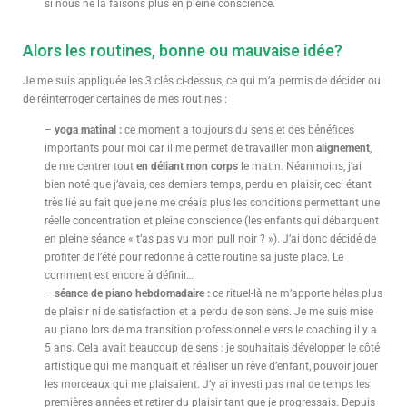
si nous ne la faisons plus en pleine conscience.
Alors les routines, bonne ou mauvaise idée?
Je me suis appliquée les 3 clés ci-dessus, ce qui m’a permis de décider ou
de réinterroger certaines de mes routines :
–
yoga matinal :
ce moment a toujours du sens et des bénéfices
importants pour moi car il me permet de travailler mon
alignement
,
de me centrer tout
en déliant mon corps
le matin. Néanmoins, j’ai
bien noté que j’avais, ces derniers temps, perdu en plaisir, ceci étant
très lié au fait que je ne me créais plus les conditions permettant une
réelle concentration et pleine conscience (les enfants qui débarquent
en pleine séance « t’as pas vu mon pull noir ? »). J’ai donc décidé de
profiter de l’été pour redonne à cette routine sa juste place. Le
comment est encore à définir…
–
séance de piano hebdomadaire :
ce rituel-là ne m’apporte hélas plus
de plaisir ni de satisfaction et a perdu de son sens. Je me suis mise
au piano lors de ma transition professionnelle vers le coaching il y a
5 ans. Cela avait beaucoup de sens : je souhaitais développer le côté
artistique qui me manquait et réaliser un rêve d’enfant, pouvoir jouer
les morceaux qui me plaisaient. J’y ai investi pas mal de temps les
premières années et retirer du plaisir tant que je progressais. Depuis